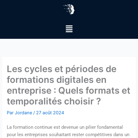
Aller
au
contenu
Menu
Les cycles et périodes de
formations digitales en
entreprise : Quels formats et
temporalités choisir ?
Par
Jordane
/
27 août 2024
La formation continue est devenue un pilier fondamental
pour les entreprises souhaitant rester compétitives dans un