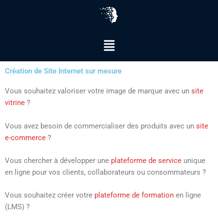
Aller
au
contenu
Menu
Création de Site Internet sur mesure
Sites Internet
Vous souhaitez valoriser votre image de marque avec un
site
vitrine
?
Vous avez besoin de commercialiser des produits avec un
site
e-commerce
?
Vous chercher à développer une
plateforme de service
unique
en ligne pour vos clients, collaborateurs ou consommateurs ?
Vous souhaitez créer votre
plateforme de formation
en ligne
(LMS) ?