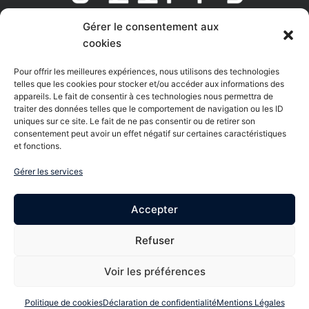
Gérer le consentement aux
AGENCE DIGITAL LEARNING
cookies
Linkedin
Youtube
Pour offrir les meilleures expériences, nous utilisons des technologies
telles que les cookies pour stocker et/ou accéder aux informations des
appareils. Le fait de consentir à ces technologies nous permettra de
traiter des données telles que le comportement de navigation ou les ID
uniques sur ce site. Le fait de ne pas consentir ou de retirer son
Nous contacter
consentement peut avoir un effet négatif sur certaines caractéristiques
et fonctions.
61Bis rue Charles de Gaulle - 95170 Deuil la Barre
Gérer les services
8 Bis rue Gabriel Voisin - 51100 Reims
Accepter
06 85 48 60 15
Refuser
Formulaire
Voir les préférences
© Tous droits réservés T-LIPPS 2026 –
mentions légales
–
politique de cookies
–
politique de confidentialité
Politique de cookies
Déclaration de confidentialité
Mentions Légales