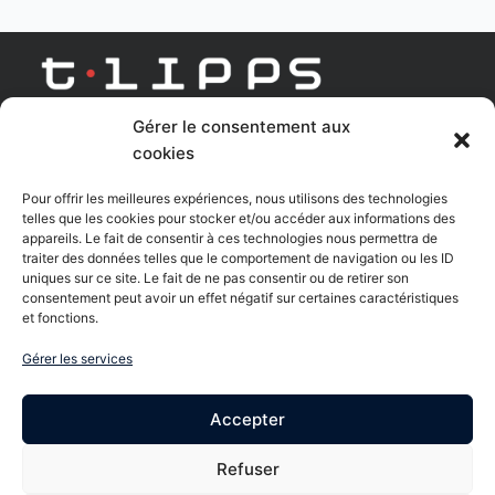
Gérer le consentement aux
AGENCE DIGITAL LEARNING
cookies
Linkedin
Youtube
Pour offrir les meilleures expériences, nous utilisons des technologies
telles que les cookies pour stocker et/ou accéder aux informations des
appareils. Le fait de consentir à ces technologies nous permettra de
traiter des données telles que le comportement de navigation ou les ID
uniques sur ce site. Le fait de ne pas consentir ou de retirer son
Nous contacter
consentement peut avoir un effet négatif sur certaines caractéristiques
et fonctions.
61Bis rue Charles de Gaulle - 95170 Deuil la Barre
Gérer les services
8 Bis rue Gabriel Voisin - 51100 Reims
Accepter
06 85 48 60 15
Refuser
Formulaire