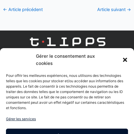
←
Article précédent
Article suivant
→
Gérer le consentement aux
AGENCE DIGITAL LEARNING
cookies
Linkedin
Youtube
Pour offrir les meilleures expériences, nous utilisons des technologies
telles que les cookies pour stocker et/ou accéder aux informations des
appareils. Le fait de consentir à ces technologies nous permettra de
traiter des données telles que le comportement de navigation ou les ID
uniques sur ce site. Le fait de ne pas consentir ou de retirer son
Nous contacter
consentement peut avoir un effet négatif sur certaines caractéristiques
et fonctions.
61Bis rue Charles de Gaulle - 95170 Deuil la Barre
Gérer les services
8 Bis rue Gabriel Voisin - 51100 Reims