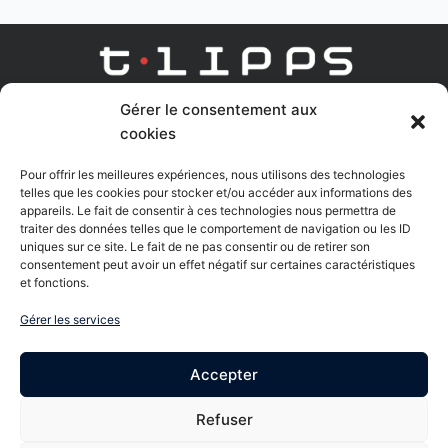
Gérer le consentement aux
AGENCE DIGITAL LEARNING
cookies
Linkedin
Youtube
Pour offrir les meilleures expériences, nous utilisons des technologies
telles que les cookies pour stocker et/ou accéder aux informations des
appareils. Le fait de consentir à ces technologies nous permettra de
traiter des données telles que le comportement de navigation ou les ID
uniques sur ce site. Le fait de ne pas consentir ou de retirer son
Nous contacter
consentement peut avoir un effet négatif sur certaines caractéristiques
et fonctions.
61Bis rue Charles de Gaulle - 95170 Deuil la Barre
Gérer les services
8 Bis rue Gabriel Voisin - 51100 Reims
Accepter
06 85 48 60 15
Refuser
Formulaire