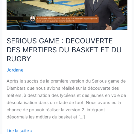
MERTIERS
DU
BASKET
ET
DU
RUGBY
SERIOUS GAME : DECOUVERTE
DES MERTIERS DU BASKET ET DU
RUGBY
Jordane
Après le succès de la première version du Serious game de
Diambars que nous avions réalisé sur la découverte des
métiers, à destination des lycéens et des jeunes en voie de
déscolarisation dans un stade de foot. Nous avons eu la
chance de pouvoir réaliser la version 2, intégrant
désormais les métiers du basket et […]
Lire la suite »